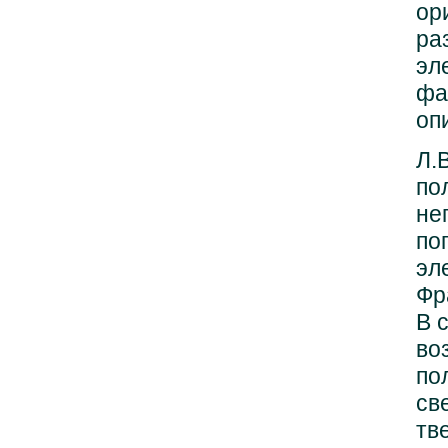
ор
ра
эл
фа
оп
Л.
по
не
по
эл
Фр
В 
во
по
св
тв