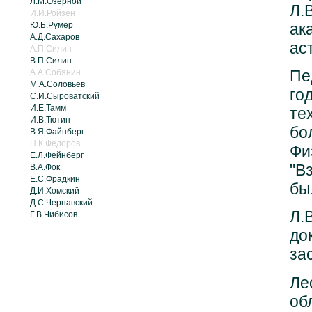
Л.М.Озерной
Л.
И.И.Ройзен
ак
Ю.Б.Румер
А.Д.Сахаров
ас
А.П.Силин
В.П.Силин
Пе
А.А.Собянин
М.А.Соловьев
го
С.И.Сыроватский
И.Е.Тамм
те
И.В.Тютин
бо
В.Я.Файнберг
Н.К.Федоров
Фи
Е.Л.Фейнберг
"В
В.А.Фок
Е.С.Фрадкин
бы
Д.И.Хомский
Д.С.Чернавский
Л.
Г.В.Чибисов
до
за
Ле
об