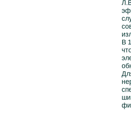
Л.
эф
сл
со
из
В 
чт
эл
об
Дл
не
сп
ши
фи