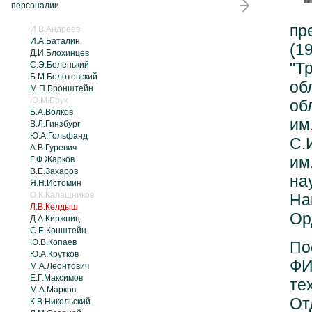
персоналии
пр
И.В.Андреев
И.А.Баталин
(1
Д.И.Блохинцев
"Т
С.Э.Беленький
Б.М.Болотовский
об
М.П.Бронштейн
Ю.М.Брук
об
Б.А.Волков
им
В.Л.Гинзбург
Ю.А.Гольфанд
С.
А.В.Гуревич
им
Г.Ф.Жарков
В.Е.Захаров
нау
Я.Н.Истомин
О.К.Калашников
На
Л.В.Келдыш
Ор
Д.А.Киржниц
С.Е.Конштейн
Ю.В.Копаев
По
Ю.А.Крутков
ФИ
М.А.Леонтович
Е.Г.Максимов
те
М.А.Марков
От
К.В.Никольский