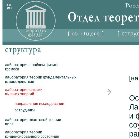
лаборатория проблем физики
космоса
[н
лаборатория теории фундаментальных
взаимодействий
лаборатория физики
высоких энергий
Ос
направления исследований
Ла
сотрудники
и 
лаборатория квантовой теории
со
поля
ра
лаборатория теории
конденсированного состояния