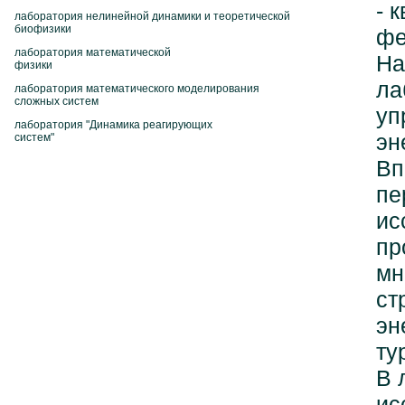
- 
лаборатория нелинейной динамики и теоретической
биофизики
фе
лаборатория математической
На
физики
ла
лаборатория математического моделирования
сложных систем
уп
лаборатория "Динамика реагирующих
эн
систем"
Вп
пе
ис
пр
мн
ст
эн
ту
В 
ис