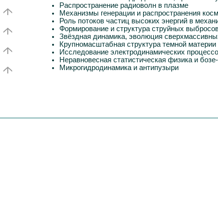
Распространение радиоволн в плазме
Механизмы генерации и распространения косм
Роль потоков частиц высоких энергий в меха
Формирование и структура струйных выбросо
Звёздная динамика, эволюция сверхмассивных
Крупномасштабная структура темной материи
Исследование электродинамических процессов
Неравновесная статистическая физика и бозе
Микрогидродинамика и антипузыри