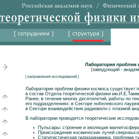
Лаборатория проблем 
(заведующий - академ
[ направления исследований ]
Лаборатория проблем физики космоса существует по
в состав Отдела теоретической физики им.И.Е.Там
Ранее, в течение многих десятилетий, работы по те
его подразделениях: в Секторе нобелевского лауреат
в Секторе взаимодействия радиоволн с плазмой ака
В лаборатории проводятся теоретические исследо
Пульсары: строение и эволюция магнитосфер
Происхождение космических лучей сверхвысок
Статитистическая гидродинамика, проблема т