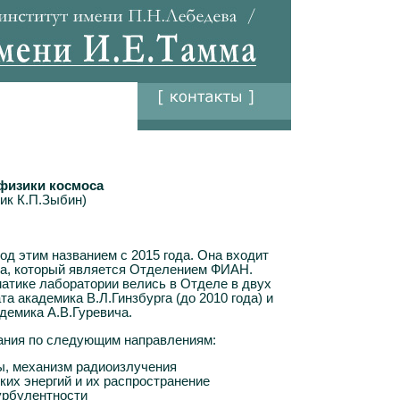
физики космоса
ик К.П.Зыбин)
д этим названием с 2015 года. Она входит
ма, который является Отделением ФИАН.
матике лаборатории велись в Отделе в двух
а академика В.Л.Гинзбурга (до 2010 года) и
демика А.В.Гуревича.
вания по следующим направлениям:
ы, механизм радиоизлучения
их энергий и их распространение
урбулентности