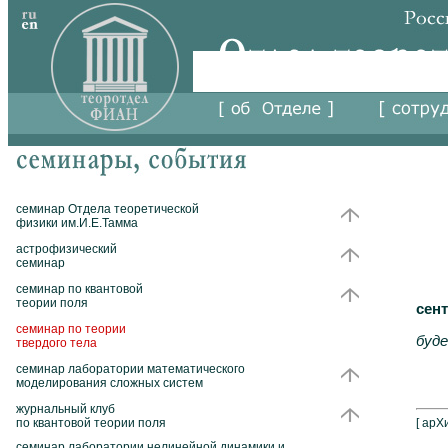
семинар Отдела теоретической
физики им.И.Е.Тамма
астрофизический
семинар
семинар по квантовой
теории поля
сент
семинар по теории
буд
твердого тела
семинар лаборатории математического
моделирования сложных систем
журнальный клуб
по квантовой теории поля
[
арХ
семинар лаборатории нелинейной динамики и