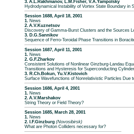
3. A.L.Rakhmanov, L.M.Fisher, V.A.Yampolsky
Hydrodynamical Instability of Vortex State Boundary i
Session 1688, April 18, 2001
1.
News
2. A.V.Kuznetsov
Discovery of Gamma-Burst Clusters and the Sources Lo
3. D.G.Sannikov
Sequence of Ferro-Toroidal Phase Transitions in Boracit
Session 1687, April 11, 2001
1.
News
2. G.F.Zharkov
Consistent Solutions of Nonlinear Ginzburg-Landau Equ
Transitions and Hysteresis for Superconducting Cylinder
3. R.Ch.Bokun, Yu.V.Kistovich
Surface Wavefunctions of Nonrelativistic Particles Due t
Session 1686, April 4, 2001
1.
News
2. A.V.Marshakov
String Theory or Field Theory?
Session 1685, March 28, 2001
1.
News
2. I.F.Ginzburg
(Novosibirsk)
What are Photon Colliders necessary for?