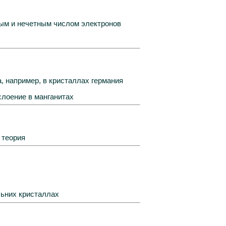
ным и нечетным числом электронов
 например, в кристаллах германия
лоение в манганитах
 теория
льних кристаллах