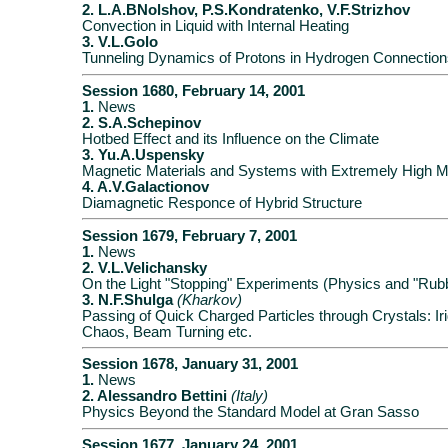
2. L.A.BNolshov, P.S.Kondratenko, V.F.Strizhov
Convection in Liquid with Internal Heating
3. V.L.Golo
Tunneling Dynamics of Protons in Hydrogen Connectio
Session 1680, February 14, 2001
1.
News
2. S.A.Schepinov
Hotbed Effect and its Influence on the Climate
3. Yu.A.Uspensky
Magnetic Materials and Systems with Extremely High Ma
4. A.V.Galactionov
Diamagnetic Responce of Hybrid Structure
Session 1679, February 7, 2001
1.
News
2. V.L.Velichansky
On the Light "Stopping" Experiments (Physics and "Rub
3. N.F.Shulga
(Kharkov)
Passing of Quick Charged Particles through Crystals: Ir
Chaos, Beam Turning etc.
Session 1678, January 31, 2001
1.
News
2. Alessandro Bettini
(Italy)
Physics Beyond the Standard Model at Gran Sasso
Session 1677, January 24, 2001