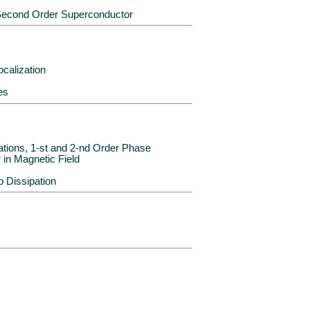
n Second Order Superconductor
calization
es
ations, 1-st and 2-nd Order Phase
 in Magnetic Field
o Dissipation