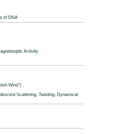
ns of DNA
gnetooptic Activity
bish Wind")
idescent Scattering, Twisting, Dynamical