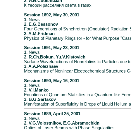
2. И.И.Собельман
К теории рассеяния света в газах
Session 1692, May 30, 2001
1.
News
2. E.G.Bessonov
Four Generations of Synchrotron (Ondulator) Radiation
2. A.M.Fridman
Physics of Planetary Rings (or - for What Purpose "Cassi
Session 1691, May 23, 2001
1.
News
2. R.Ch.Bokun, Yu.V.Kistovich
Surface Wavefunctions of Nonrelativistic Particles due t
3. A.A.Polezhaev
Mechanizms of Nonlinear Electrochemical Structures Gen
Session 1690, May 16, 2001
1.
News
2. V.I.Manko
Equations of Quantum Statistics in a Quantum-like For
3. B.G.Sartakov
Manifestation of Superfluidity in Drops of Liquid Helium
Session 1689, April 25, 2001
1.
News
2. V.G.Volostnikov, E.G.Abramochkin
Optics of Laser Beams with Phase Singularities