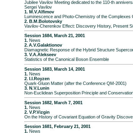
Jubilee Vavilov Meeting dedicated to the 110-th annivers
Sergei Vavilov
1. M.V.Alfimov
Luminescence and Photo-Chemistry of the Complexes 
2. B.M.Bolotovsky
Vavilov-Cherenkov Effect: Discovery History, Present S
Session 1684, March 21, 2001
1.
News
2. A.V.Galaktionov
Diamagnetic Response of the Hybrid Structure Superco
3. V.A.Alekseev
Statistics of the Canonical Boson Ensemble
Session 1683, March 14, 2001
1.
News
2. I.I.Royzen
Quark-Gluon Matter (after the Conference QM-2001)
3. N.V.Lunin
Non-Euclidean Superposition Principle and Conservati
Session 1682, March 7, 2001
1.
News
2. V.P.Vizgin
On the History of Covariant Equation of Gravity Discove
Session 1681, February 21, 2001
1.
News