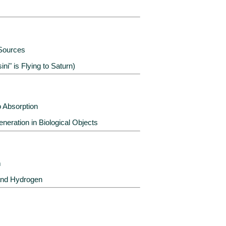
 Sources
ni" is Flying to Saturn)
o Absorption
eration in Biological Objects
m
 and Hydrogen